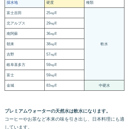
採水地
硬度
種類
富士吉田
25㎎/ℓ
北アルプス
29㎎/ℓ
南阿蘇
36㎎/ℓ
朝来
38㎎/ℓ
軟水
吉野
57㎎/ℓ
岐阜喜多方
59㎎/ℓ
富士
59㎎/ℓ
金城
83㎎/ℓ
中硬水
プレミアムウォーターの天然水は軟水になります。
コーヒーやお茶など本来の味を引き出し、日本料理にも適
しています。