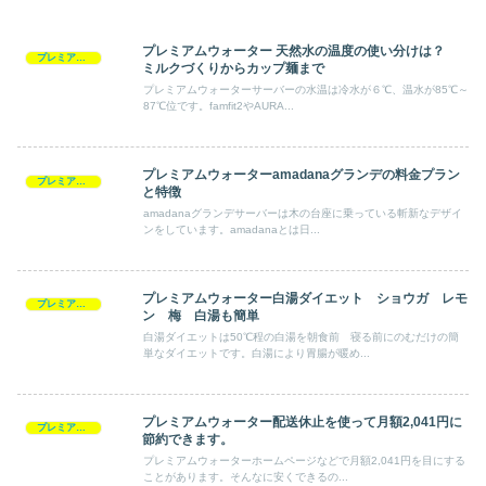
プレミアムウォーター 天然水の温度の使い分けは？
プレミアムウォーター
ミルクづくりからカップ麺まで
プレミアムウォーターサーバーの水温は冷水が６℃、温水が85℃～
87℃位です。famfit2やAURA...
プレミアムウォーターamadanaグランデの料金プラン
プレミアムウォーター
と特徴
amadanaグランデサーバーは木の台座に乗っている斬新なデザイ
ンをしています。amadanaとは日...
プレミアムウォーター白湯ダイエット ショウガ レモ
プレミアムウォーター
ン 梅 白湯も簡単
白湯ダイエットは50℃程の白湯を朝食前 寝る前にのむだけの簡
単なダイエットです。白湯により胃腸が暖め...
プレミアムウォーター配送休止を使って月額2,041円に
プレミアムウォーター
節約できます。
プレミアムウォーターホームページなどで月額2,041円を目にする
ことがあります。そんなに安くできるの...