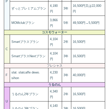
P
4,190
16,500円又は22,000
ずっとプレミアムプラン
3年
円
円
3,866
MOMclubプラン
5年
49,500円→5,500円
円
コスモウォーター
4,104
Smartプラスプラン
2年
16,500円
円
C
4,104
SmartプラスNextプラン
3年
16,500円
円
フレシャス
slat. slatcaffe dewo.
4,230
F
3年
40,000円
sihon
円
うるのん
4,340
うるのん2年プラン
2年
16,500円
円
U
4,140
うるのん3年プラン
3年
16,500円