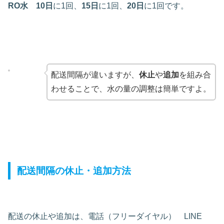
RO水
10日
に1回、
15日
に1回、
20日
に1回です。
配送間隔が違いますが、
休止
や
追加
を組み合
わせることで、水の量の調整は簡単ですよ。
配送間隔の休止・追加方法
配送の休止や追加は、電話（フリーダイヤル） LINE