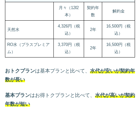
月々（12ℓ2
契約年
解約金
本）
数
4,326円（税
16,500円（税
天然水
2年
込）
込）
RO水（プラスプレミア
3,370円（税
16,500円（税
2年
ム）
込）
込）
おトクプラン
は基本プランと比べて、
水代が安いが契約年
数が長い
基本プラン
はお得トクプランと比べて、
水代が高いが契約
年数が短い