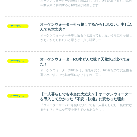
オーケンウォーターの契約年数は2年、3年、5年があります。契約
年数以内に解約すると解約金が発生します...
オーケンウォーター引っ越しするかもしれない。申し込
オーケンウォーター
んでも大丈夫？
オーケンウォーターを申し込もうと思っても、近いうちに引っ越し
があるかもしれたいと思うと、少し躊躇して...
オーケンウォーターRO水どんな味？天然水と比べてみ
オーケンウォーター
た！
オーケンウォーターのRO水は、値段も安く、RO水なので安全性も
高い水です。でも味が気になりますね。実...
【一人暮らしでも本当に大丈夫？】オーケンウォーター
オーケンウォーター
を導入して分かった「不安→快適」に変わった理由
「ウォーターサーバーを使いたい。でも一人暮らしだし…無駄にな
るかも？」そんな不安を抱えているあなたに...