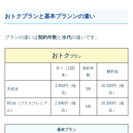
おトクプランと基本プランンの違い
プランの違いは
契約年数
と
水代
の違いです。
おトク
プラン
月々（12ℓ2
契約年
解約金
本）
数
3,950円（税
16,500円（税
天然水
3年
込）
込）
RO水（プラスプレミア
2,696円（税
16,500円（税
5年
ム）
込）
込）
基本プラン