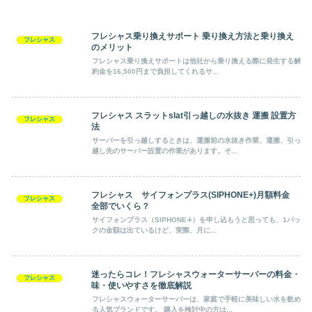
フレシャス乗り換えサポート 乗り換え方法と乗り換え
フレシャス
のメリット
フレシャス乗り換えサポートは他社から乗り換える際に発生する解
約金を16,500円まで負担してくれるサ...
フレシャス スラットslat引っ越しの水抜き 運搬 設置方
フレシャス
法
サーバーを引っ越しするときは、運搬前の水抜き作業、運搬、引っ
越し先のサーバー設置の作業があります。そ...
フレシャス サイフォンプラス(SIPHONE+)月額料金
フレシャス
全部でいくら？
サイフォンプラス（SIPHONE∔）を申し込もうと思っても、1パッ
クの金額は出ているけど、実際、月に...
迷ったらコレ！フレシャスウォーターサーバーの料金・
フレシャス
味・使いやすさを徹底解説
フレシャスウォーターサーバーは、家庭で手軽に美味しい水を飲め
る人気ブランドです。 購入を検討中の方は...