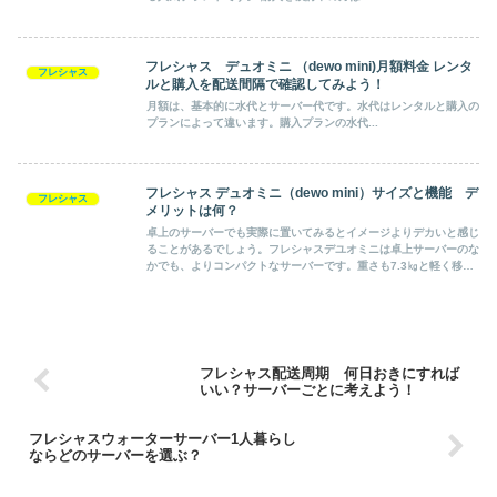
フレシャス デュオミニ （dewo mini)月額料金 レンタ
フレシャス
ルと購入を配送間隔で確認してみよう！
月額は、基本的に水代とサーバー代です。水代はレンタルと購入の
プランによって違います。購入プランの水代...
フレシャス デュオミニ（dewo mini）サイズと機能 デ
フレシャス
メリットは何？
卓上のサーバーでも実際に置いてみるとイメージよりデカいと感じ
ることがあるでしょう。フレシャスデユオミニは卓上サーバーのな
かでも、よりコンパクトなサーバーです。重さも7.3㎏と軽く移動
することもできます。コンパクトなサーバーでもいろいろな機能も
備えています。
フレシャス配送周期 何日おきにすれば
いい？サーバーごとに考えよう！
フレシャスウォーターサーバー1人暮らし
ならどのサーバーを選ぶ？