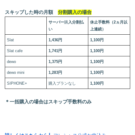
スキップした時の月額
分割購入の場合
サーバー
購
入分割払
休止手数料（2ヵ月以
い
上連続）
Slat
1,436円
1,100円
Slat cafe
1,741円
1,100円
dewo
1,375円
1,100円
dewo mini
1,283円
1,100円
SIPHONE+
購入プランなし
1,100円
＊一括購入の場合はスキップ手数料のみ