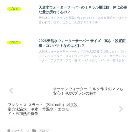
天然水ウォーターサーバーのミネラル量比較 体に必要
ブログ
な量は摂れてるの？
天然水にはミネラルが豊富に含まれていてミネラル補給ができると
言われています。しかし、天然水のミネラル...
2026天然水ウォーターサーバー サイズ 高さ・設置面
ブログ
積・コンパクトなのはどれ？
天然水ウォーターサーバーのサイズを人気5社で比較します。プレ
ミアムウォーター コスモウォーター フレシャス オーケンウォ
ーター アクアリーブで一番コンパクトなサーバーや一番場所を取
らないサーバー 背が低いサーバーなどメーカーを超えて比較して
いきます。自分の部屋に合うサーバーの大きさを探せるように一覧
でもまとめています。
オーケンウォーター ミルク作りのママも
安心！RO水プランの魅力
フレシャス スラット（Slat cafe）温度設
定方法温水・冷水・常温水・エコモー
ド・再加熱の操作
ホーム
ブログ