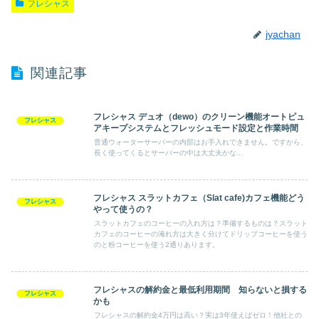
フレシャス
jyachan
関連記事
フレシャス デュオ（dewo）のクリーン機能オートピュ
フレシャス
アキープシステムとフレッシュモード設定と作業時間
普通ウォーターサーバーの内部はお手入れできません。ですから、
長く使ってくるとサーバーの中は大丈夫かな...
フレシャス スラットカフェ（Slat cafe)カフェ機能どう
フレシャス
やって使うの？
スラットカフェのコーヒーの入れ方は？準備するものは？スラット
カフェのコーヒーの淹れ方は大きく分けてドリップコーヒーを使う
のと粉コーヒーを使う2通りあります。
フレシャスの解約金と最低利用期間 知らないと損する
フレシャス
かも
フレシャスの解約金4万円は高い？実は3年使えばゼロ！他社との