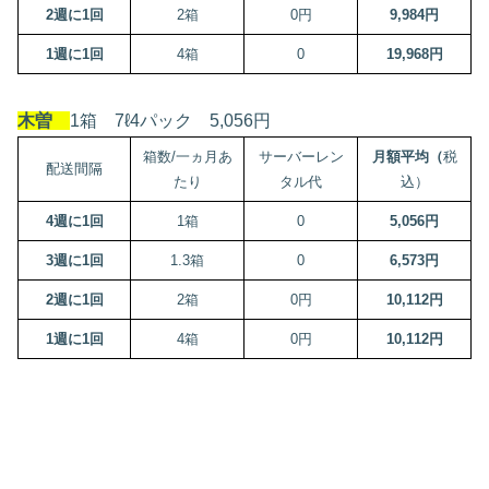
2週に1回
2箱
0円
9,984円
1週に1回
4箱
0
19,968円
木曽
1箱 7ℓ4パック 5,056円
箱数/一ヵ月あ
サーバーレン
月額平均（
税
配送間隔
たり
タル代
込）
4週に1回
1箱
0
5,056円
3週に1回
1.3箱
0
6,573円
2週に1回
2箱
0円
10,112円
1週に1回
4箱
0円
10,112円