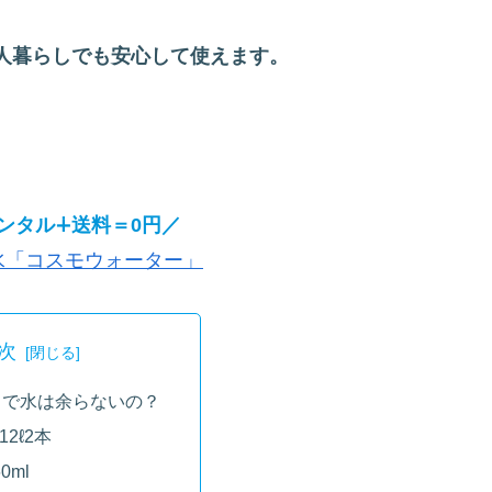
人暮らしでも安心して使えます。
ンタル∔送料＝0円／
水「コスモウォーター」
次
しで水は余らないの？
12ℓ2本
0ml