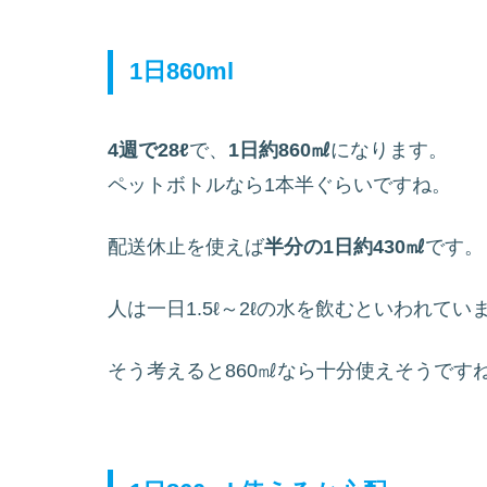
1日860ml
4週で28ℓ
で、
1日約860㎖
になります。
ペットボトルなら1本半ぐらいですね。
配送休止を使えば
半分の1日約430㎖
です。
人は一日1.5ℓ～2ℓの水を飲むといわれてい
そう考えると860㎖なら十分使えそうです