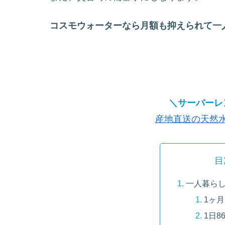
コスモウォーターなら月額も抑えられて一
＼サーバーレ
産地直送の天然
目
一人暮ら
1ヶ月
1日86