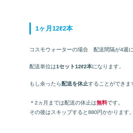
1ヶ月12ℓ2本
コスモウォーターの場合 配送間隔が4週に
配送単位は
1セット12ℓ2本
になります。
もし余ったら
配送を休止
することができま
＊2ヵ月までは配送の休止は
無料
です。
その後はスキップすると880円かかります